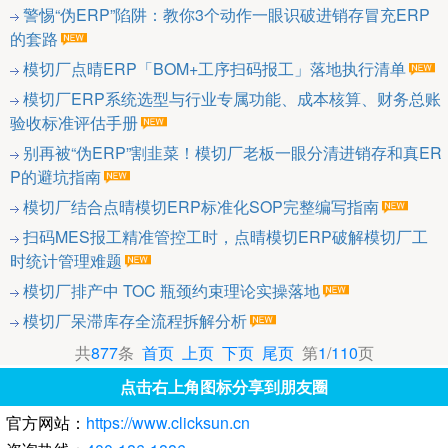
警惕“伪ERP”陷阱：教你3个动作一眼识破进销存冒充ERP
的套路
模切厂点晴ERP「BOM+工序扫码报工」落地执行清单
模切厂ERP系统选型与行业专属功能、成本核算、财务总账
验收标准评估手册
别再被“伪ERP”割韭菜！模切厂老板一眼分清进销存和真ER
P的避坑指南
模切厂结合点晴模切ERP标准化SOP完整编写指南
扫码MES报工精准管控工时，点晴模切ERP破解模切厂工
时统计管理难题
模切厂排产中 TOC 瓶颈约束理论实操落地
模切厂呆滞库存全流程拆解分析
共
877
条
首页
上页
下页
尾页
第
1
/
110
页
点击右上角图标分享到朋友圈
官方网站：
https://www.clicksun.cn