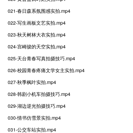
021-春日森系氛围感实拍.mp4
022-写生画板文艺实拍.mp4
023-秋天树林大衣实拍.mp4
024-宫崎骏的天空实拍,mp4
025-天台青春写真拍摄技巧.mp4
026-校园青春疼痛文学女主实拍.mp4
027-秋季枫叶实拍.mp4
028-韩剧小机车拍摄技巧.mp4
029-湖边逆光拍摄技巧.mp4
030-情书仿雪景实拍.mp4
031-公交车站实拍.mp4