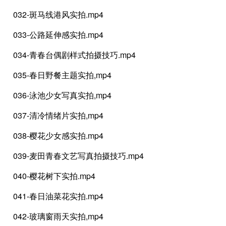
032-斑马线港风实拍.mp4
033-公路延伸感实拍.mp4
034-青春台偶剧样式拍摄技巧.mp4
035-春日野餐主题实拍,mp4
036-泳池少女写真实拍,mp4
037-清冷情绪片实拍,mp4
038-樱花少女感实拍.mp4
039-麦田青春文艺写真拍摄技巧.mp4
040-樱花树下实拍.mp4
041-春日油菜花实拍.mp4
042-玻璃窗雨天实拍,mp4