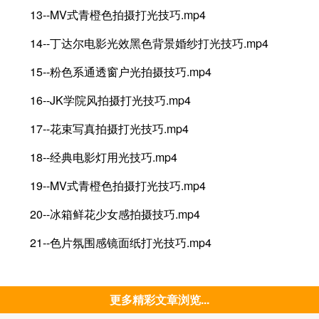
13--MV式青橙色拍摄打光技巧.mp4
14--丁达尔电影光效黑色背景婚纱打光技巧.mp4
15--粉色系通透窗户光拍摄技巧.mp4
16--JK学院风拍摄打光技巧.mp4
17--花束写真拍摄打光技巧.mp4
18--经典电影灯用光技巧.mp4
19--MV式青橙色拍摄打光技巧.mp4
20--冰箱鲜花少女感拍摄技巧.mp4
21--色片氛围感镜面纸打光技巧.mp4
更多精彩文章浏览...