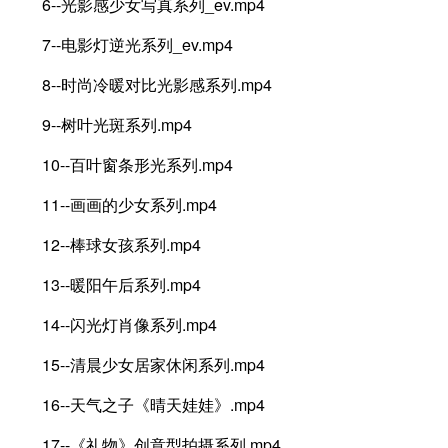
6--光影感少女写真系列_ev.mp4
7--电影灯逆光系列_ev.mp4
8--时尚冷暖对比光影感系列.mp4
9--树叶光斑系列.mp4
10--百叶窗条形光系列.mp4
11--画画的少女系列.mp4
12--棒球女孩系列.mp4
13--暖阳午后系列.mp4
14--闪光灯肖像系列.mp4
15--清晨少女居家休闲系列.mp4
16--天气之子《晴天娃娃》.mp4
17--《礼物》创意型拍摄系列.mp4