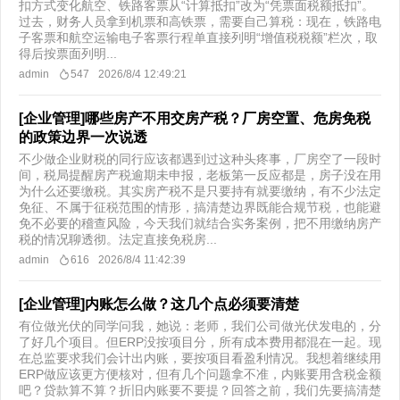
扣方式变化航空、铁路客票从“计算抵扣”改为“凭票面税额抵扣”。
过去，财务人员拿到机票和高铁票，需要自己算税：现在，铁路电
子客票和航空运输电子客票行程单直接列明“增值税税额”栏次，取
得后按票面列明...
admin
547
2026/8/4 12:49:21
[企业管理]哪些房产不用交房产税？厂房空置、危房免税
的政策边界一次说透
不少做企业财税的同行应该都遇到过这种头疼事，厂房空了一段时
间，税局提醒房产税逾期未申报，老板第一反应都是，房子没在用
为什么还要缴税。其实房产税不是只要持有就要缴纳，有不少法定
免征、不属于征税范围的情形，搞清楚边界既能合规节税，也能避
免不必要的稽查风险，今天我们就结合实务案例，把不用缴纳房产
税的情况聊透彻。法定直接免税房...
admin
616
2026/8/4 11:42:39
[企业管理]内账怎么做？这几个点必须要清楚
有位做光伏的同学问我，她说：老师，我们公司做光伏发电的，分
了好几个项目。但ERP没按项目分，所有成本费用都混在一起。现
在总监要求我们会计出内账，要按项目看盈利情况。我想着继续用
ERP做应该更方便核对，但有几个问题拿不准，内账要用含税金额
吧？贷款算不算？折旧内账要不要提？回答之前，我们先要搞清楚