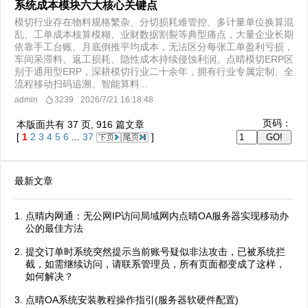
系统成本模块六大核心关键点
模切行业存在物料规格繁杂、分切损耗难管控、多计量单位换算混
乱、工单成本核算模糊、业财数据割裂等典型痛点，大量企业长期
依靠手工台账、月底倒推平均成本，无法区分每张工单盈利亏损，
车间呆滞料、返工损耗、隐性成本持续侵蚀利润。点晴模切ERP区
别于通用型ERP，深耕模切行业二十余年，拥有行业专属定制、全
流程移动扫码追溯、智能算料...
admin
3239
2026/7/21 16:18:48
页码：
本版面共有
37
页,
916
篇文章
[
1
2
3
4
5
6
...
37
]
最新文章
点晴内网通：无公网IP访问局域网内点晴OA服务器实现移动办
公的最佳方法
提交订单时系统突然提示当前账号疑似非法攻击，已被系统拦
截，如需继续访问，请联系管理员，所有页面都变成了这样，
如何解决？
点晴OA系统安装教程操作指引(服务器软硬件配置)