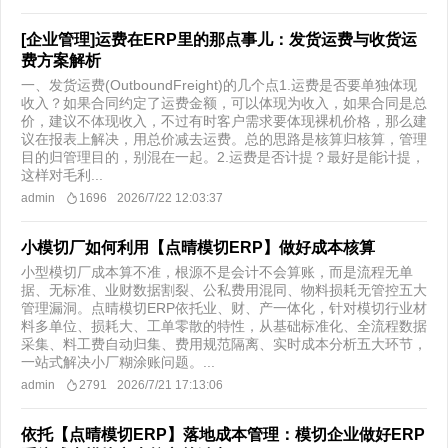
[企业管理]运费在ERP里的那点事儿：发货运费与收货运
费方案解析
一、发货运费(OutboundFreight)的几个点1.运费是否要单独体现
收入？如果合同约定了运费金额，可以体现为收入，如果合同是总
价，建议不体现收入，不过有时客户需求要体现裸机价格，那么建
议在报表上解决，用总价减去运费。总的思路是核算归核算，管理
目的归管理目的，别混在一起。2.运费是否计提？最好是能计提，
这样对毛利...
admin
1696
2026/7/22 12:03:37
小模切厂如何利用【点晴模切ERP】做好成本核算
小型模切厂成本算不准，根源不是会计不会算账，而是流程无单
据、无标准、业财数据割裂、公私费用混同、物料损耗无管控五大
管理漏洞。点晴模切ERP依托业、财、产一体化，针对模切行业材
料多单位、损耗大、工单零散的特性，从基础标准化、全流程数据
采集、料工费自动归集、费用规范隔离、实时成本分析五大环节，
一站式解决小厂糊涂账问题。...
admin
2791
2026/7/21 17:13:06
依托【点晴模切ERP】落地成本管理：模切企业做好ERP