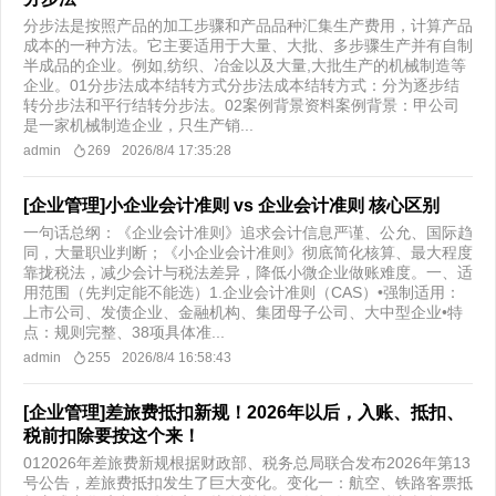
分步法是按照产品的加工步骤和产品品种汇集生产费用，计算产品
成本的一种方法。它主要适用于大量、大批、多步骤生产并有自制
半成品的企业。例如,纺织、冶金以及大量,大批生产的机械制造等
企业。01分步法成本结转方式分步法成本结转方式：分为逐步结
转分步法和平行结转分步法。02案例背景资料案例背景：甲公司
是一家机械制造企业，只生产销...
admin
269
2026/8/4 17:35:28
[企业管理]小企业会计准则 vs 企业会计准则 核心区别
一句话总纲：《企业会计准则》追求会计信息严谨、公允、国际趋
同，大量职业判断；《小企业会计准则》彻底简化核算、最大程度
靠拢税法，减少会计与税法差异，降低小微企业做账难度。一、适
用范围（先判定能不能选）1.企业会计准则（CAS）•强制适用：
上市公司、发债企业、金融机构、集团母子公司、大中型企业•特
点：规则完整、38项具体准...
admin
255
2026/8/4 16:58:43
[企业管理]差旅费抵扣新规！2026年以后，入账、抵扣、
税前扣除要按这个来！
012026年差旅费新规根据财政部、税务总局联合发布2026年第13
号公告，差旅费抵扣发生了巨大变化。变化一：航空、铁路客票抵