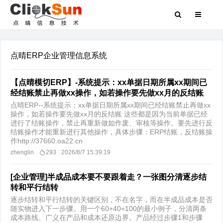
点晴ERP企业管理信息系统
【点晴模切ERP】-系统提示：xx单据日期所属xx期间已
经结账禁止再做xx操作，如若操作要先做xx月的反结账
点晴ERP--系统提示：xx单据日期所属xx期间已经结账禁止再做xx
操作，如若操作要先做xx月的反结账 这些都是因为当前单据已经
进行了结账操作，禁止再重新做如作废、审核等操作。要先进行反
结账操作才能重新进行其他操作，具体步骤：ERP结账，反结账操
作http://37660.oa22.cn
zhenglin
293
2026/8/7 15:39:19
[企业管理]半成品成本要不要跟着走？一张图分清逐步结
转和平行结转
逐步结转和平行结转的关键区别，不在名字，而在半成品成本是否
随实物进入下一步骤。用一个60+40=100的最小例子，分清两条
成本路线、广义在产品和成本还原边界。产品经过步骤1和步骤