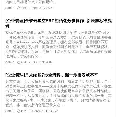
内账的目标是什么？外账是给...
admin
376
2026/8/3 17:30:59
[企业管理]金蝶云星空ERP初始化分步操作--新账套标准流
程
整体初始化分为5大阶段：系统基础组织配置→公共基础资料录入
→各模块参数设置→期初余额录入核对→结束初始化前置说明登录
账号：Administrator系统管理员，拥有全部权限；操作顺序不可
逆，必须按顺序执行，颠倒会造成期初对账不平；全部基础资料、
期初数据核对无误后，再执行【结束初始化】，结束后无法直接修
改期初，需反初始化...
admin
434
2026/8/3 9:54:07
[企业管理]月末结账7步全流程，漏一步报表就不平
月末结账，会计人每月最煎熬的时刻。看着老会计悠哉下班，自己
对着屏幕上的数字发呆——这月末结账怎么做？报表怎么出？哪里
出了问题？脑子里一团浆糊。最崩溃的是辛辛苦苦做完会计结账，
报表一不平，从头查到尾，往往漏掉的就是最不起眼的那一步。其
实月末结账就7步，一步步来，心里就不慌了。月末结账的标准流
程第一步：确认所有凭证已录入这...
admin
1961
2026/7/31 18:31:48