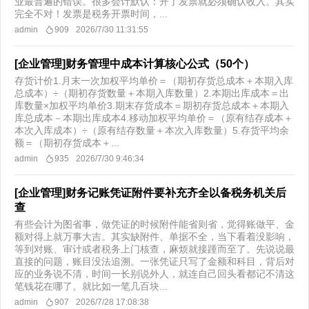
业最普遍的错误。很多会计默认：开了发票就必须确认收入。其实
完全不对！发票是税务开票时间，...
admin
909
2026/7/30 11:31:55
[企业管理]财务管理中成本计算核心公式（50个）
存货计价1.月末一次加权平均单价＝（期初存货总成本＋本期入库
总成本）÷（期初存货数量＋本期入库数量）2.本期出库成本＝出
库数量×加权平均单价3.期末存货成本＝期初存货总成本＋本期入
库总成本－本期出库成本4.移动加权平均单价＝（原有结存成本＋
本次入库成本）÷（原有结存数量＋本次入库数量）5.存货平均余
额＝（期初存货成本＋...
admin
935
2026/7/30 9:46:34
[企业管理]财务记账凭证附件要补充齐全以备税务机关后
查
有些会计为图省事，做凭证的时候附件能省则省，觉得账做平、金
额对得上就万事大吉。其实缺附件、单据不全，当下看着没影响，
等到对账、审计或者税务上门核查，麻烦就接踵而至了。先说说最
直接的问题，账目没法追溯。一张凭证只写了金额和科目，背后对
应的业务说不清，时间一长别说外人，就连自己回头看都记不清这
笔钱花在哪了。就比如一笔几百块...
admin
907
2026/7/28 17:08:38