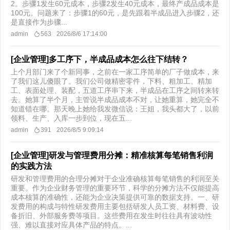
2。步骤1发生60元成本，步骤2发生40元成本，最终产成品成本是
100元。问题来了：步骤1的60元，是先跟着半成品进入步骤2，还
是直接作为步骤...
admin
563
2026/8/6 17:14:00
[企业管理]多工序下，半成品成本怎么往下结转？
上个月部门来了个新同事，之前在一家工序简单的厂子做成本，来
了我们这儿傻眼了。我们公司做精密零件，下料、粗加工、精加
工、表面处理、装配，五道工序串下来，半成品在工序之间转来转
去。她算了半个月，主管说半成品成本不对，让她重算，她完全不
知道错在哪。那天晚上她给我发微信说：王姐，我头都大了，以前
领料、生产、入库一步到位，现在五...
admin
391
2026/8/5 9:09:14
[企业管理]研发与管理费用分摊：精准核算每笔销售利润
的实践方法
研发和管理费用的合理分摊对于企业准确核算每笔销售的利润至关
重要。作为企业财务管理的重要环节，科学的分摊方法不仅能提高
成本核算的准确性，还能为企业决策提供可靠的数据支持。一、研
发费用的构成与特性研发费用主要包括研发人员工资、材料费、设
备折旧、外部服务费等项目。这些费用在发生时往往具有波动性
强、难以直接对应具体产品的特点。...