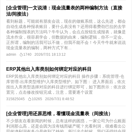
[企业管理]一文说清：现金流量表的两种编制方法（直接
法/间接法）
看到标题，可能就有朋友会说，现在的做账系统，这么先进，都会
自动生成各种报表账目，要什么表没有？还用得着费劲巴拉的去学
各种编制报表的方法吗？牛牛认为，会点点按钮生成报表，就像是
流水作业，很容易学会，但数据的由来，编制逻辑，你不一定会。
正所谓，编制的活我可以不做，但我不能不会！今天牛牛就来说说
现金流量表的编制，两种方式下有...
admin
1740
2026/7/31 18:13:12
ERP其他出入库类别如何绑定对应的科目
ERP其他出入库类别如何绑定对应的科目 操作步骤：系统管理-仓
库管理-出库类型维护/入库类型维护。如下图： 进入界面后，依次
按出入库类型选择对应的科目进行绑定即可，如下图所示：依次设
置完，点击修改按钮完成，注意，需要逐个设置
315825045
10265
2026/7/31 8:48:52
[企业管理]用还原思维，看懂现金流量表（间接法）
不少朋友在看新闻的时候，总有这样的困惑，一家公司为什么账面
利润那么高，还是会因为没有钱而破产呢？光看利润，很难看出公
司的净利润有多少是收到了钱的，所以这个时候，我们还得结合现