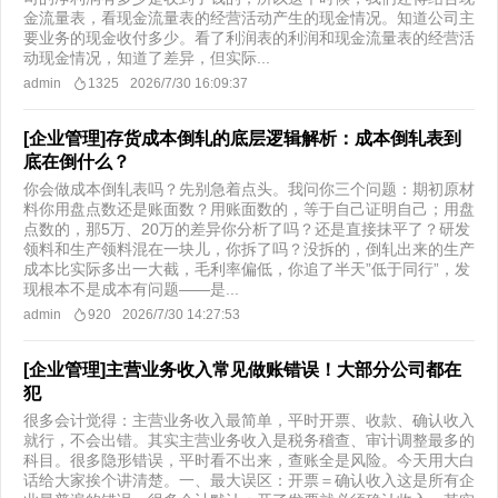
金流量表，看现金流量表的经营活动产生的现金情况。知道公司主
要业务的现金收付多少。看了利润表的利润和现金流量表的经营活
动现金情况，知道了差异，但实际...
admin
1325
2026/7/30 16:09:37
[企业管理]存货成本倒轧的底层逻辑解析：成本倒轧表到
底在倒什么？
你会做成本倒轧表吗？先别急着点头。我问你三个问题：期初原材
料你用盘点数还是账面数？用账面数的，等于自己证明自己；用盘
点数的，那5万、20万的差异你分析了吗？还是直接抹平了？研发
领料和生产领料混在一块儿，你拆了吗？没拆的，倒轧出来的生产
成本比实际多出一大截，毛利率偏低，你追了半天”低于同行”，发
现根本不是成本有问题——是...
admin
920
2026/7/30 14:27:53
[企业管理]主营业务收入常见做账错误！大部分公司都在
犯
很多会计觉得：主营业务收入最简单，平时开票、收款、确认收入
就行，不会出错。其实主营业务收入是税务稽查、审计调整最多的
科目。很多隐形错误，平时看不出来，查账全是风险。今天用大白
话给大家挨个讲清楚。一、最大误区：开票＝确认收入这是所有企