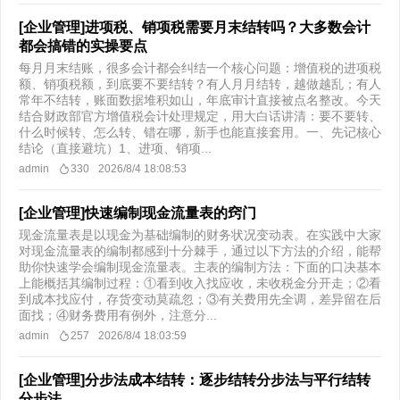
[企业管理]进项税、销项税需要月末结转吗？大多数会计
都会搞错的实操要点
每月月末结账，很多会计都会纠结一个核心问题：增值税的进项税
额、销项税额，到底要不要结转？有人月月结转，越做越乱；有人
常年不结转，账面数据堆积如山，年底审计直接被点名整改。今天
结合财政部官方增值税会计处理规定，用大白话讲清：要不要转、
什么时候转、怎么转、错在哪，新手也能直接套用。一、先记核心
结论（直接避坑）1、进项、销项...
admin
330
2026/8/4 18:08:53
[企业管理]快速编制现金流量表的窍门
现金流量表是以现金为基础编制的财务状况变动表。在实践中大家
对现金流量表的编制都感到十分棘手，通过以下方法的介绍，能帮
助你快速学会编制现金流量表。主表的编制方法：下面的口决基本
上能概括其编制过程：①看到收入找应收，未收税金分开走；②看
到成本找应付，存货变动莫疏忽；③有关费用先全调，差异留在后
面找；④财务费用有例外，注意分...
admin
257
2026/8/4 18:03:59
[企业管理]分步法成本结转：逐步结转分步法与平行结转
分步法