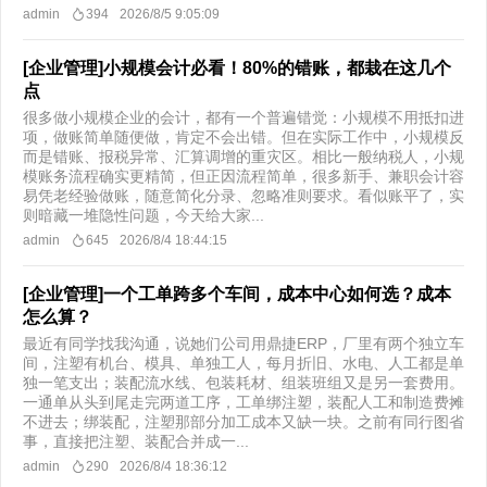
admin
394
2026/8/5 9:05:09
[企业管理]小规模会计必看！80%的错账，都栽在这几个
点
很多做小规模企业的会计，都有一个普遍错觉：小规模不用抵扣进
项，做账简单随便做，肯定不会出错。但在实际工作中，小规模反
而是错账、报税异常、汇算调增的重灾区。相比一般纳税人，小规
模账务流程确实更精简，但正因流程简单，很多新手、兼职会计容
易凭老经验做账，随意简化分录、忽略准则要求。看似账平了，实
则暗藏一堆隐性问题，今天给大家...
admin
645
2026/8/4 18:44:15
[企业管理]一个工单跨多个车间，成本中心如何选？成本
怎么算？
最近有同学找我沟通，说她们公司用鼎捷ERP，厂里有两个独立车
间，注塑有机台、模具、单独工人，每月折旧、水电、人工都是单
独一笔支出；装配流水线、包装耗材、组装班组又是另一套费用。
一通单从头到尾走完两道工序，工单绑注塑，装配人工和制造费摊
不进去；绑装配，注塑那部分加工成本又缺一块。之前有同行图省
事，直接把注塑、装配合并成一...
admin
290
2026/8/4 18:36:12