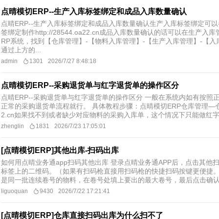
点晴模切ERP--生产入库标签绑定和成品入库数量确认
点晴ERP--生产入库标签绑定和成品入库数量确认生产入库标签绑定可以
签绑定制作http://28544.oa22.cn成品入库数量确认的话可以在生产
RP系统，找到【仓库管理】-【物料入库管理】-【生产入库管理】-【入
通过上方的...
admin
1301
2026/7/27 8:48:18
点晴模切ERP--采购退货单与红字退货单的操作区分
点晴ERP--采购退货单与红字退货单的操作区分 一般在系统内如有按
正常的采购退货单流程就行。 具体教程步骤：点晴模切ERP仓库管理—仓库出库
2.cn如果找不到或者缺少对应物料的采购入库单，这个情况下只能做红字退
zhenglin
1831
2026/7/23 17:05:01
[点晴模切ERP]其他出库-扫码出库
如何用点晴业务通app扫码其他出库 登录点晴业务通APP后，点击其他
标签上的二维码。（如果有扫码枪直接用扫码枪的快捷扫码按键更便捷。
是同一批连续卷号的物料，在卷号处填上要出的最大卷号，最后点击确认出
liguoquan
9430
2026/7/22 17:21:41
[点晴模切ERP]仓库直接扫码出库为什么扫不了