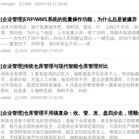
zhenglin
1509
2026/7/30 17:19:49
[企业管理]ERP/WMS系统的批量操作功能，为什么总是被嫌弃
业务方跟我说：做个批量操作吧，省时间。我说：行。上线1个月后，业
用。我问他：为什么？他说：上次批量入库，错了30件，我都不知道错
——一次性扫了30个条码→自动入库到默认库位→一键完成。但30个条
——重复扫了。30件里，有5件库位不对——库...
admin
1623
2026/7/30 17:05:07
[企业管理]传统仓库管理与现代智能仓库管理对比
传统仓库管理：1.要有超强的记忆力，做账都是手写在本子上，凭经验都
写，容易出错，月底人工对账，账实经常不符，盘点还要熬通宵。3.凭
分不清批次，拣货容易错发漏发。4.月底仓管整理厚厚一摞单据交给财
期长，扯皮多。5.物料丢损、来料不良、外协...
admin
1495
2026/7/30 17:02:55
[企业管理]仓库管理不用搞复杂：收、管、发、盘四步走，理顺
制造业里有个很常见的管理错位：老板下仓库巡查，看见单据装订得整
楚、每月盘点报告按时提交，总觉得仓库管得还算到位；可真到生产领
出、呆滞料堆得没地方放的时候，锅又全扣到仓库头上。每笔出入库都
存，手续看起来严丝合缝库区划分、物料贴标全部落地，现场...