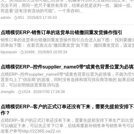
大。快消品30天没动可能已经异常，机械零件180天没领用仍然正常。
完全不同，用同一把尺子量所有库存，结果必然是误判一批、漏掉一批。
而是看“还有没有流动的可能”。一个库存80...
admin
851
2026/8/3 17:35:43
点晴模切ERP-销售订单的送货单出错撤回重发货操作指引
销售订单的送货单出错撤回重发货操作指引​ ​点击进入如下图： 找到要
回单如下图： 在新页面点击”撤回重发货”如下图： 撤回重发货后，该
liguoquan
10466
2026/8/3 10:05:34
点晴模切ERP--控件supplier_name0带*或黄色背景位置为必
点晴ERP--控件supplier_name0带*或黄色背景位置为必填项，不能
置里勾上了“供应商”的选项，同时没有选择和填写供应商导致的 如果后
话，可以在明细设置里取消勾选
zhenglin
1524
2026/7/30 17:26:38
点晴模切ERP--客户的正式订单还没有下来，需要先提前安排
作？
点晴ERP--客户的正式订单还没有下来，需要先提前安排下单生产后出
可以确定下来，可以先正常下订单，后续再重新补销售单号销售单号可以
改客户单号http://22365.oa22.cn