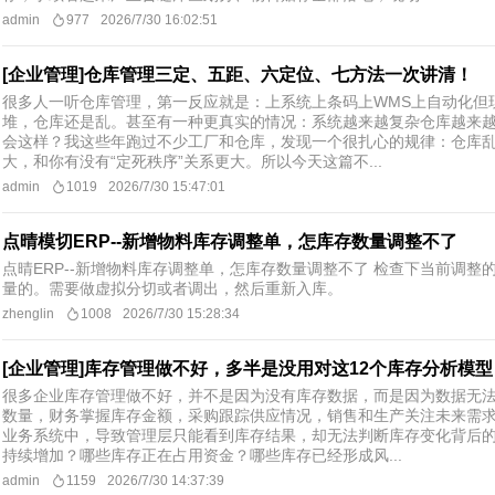
admin
977
2026/7/30 16:02:51
[企业管理]仓库管理三定、五距、六定位、七方法一次讲清！
很多人一听仓库管理，第一反应就是：上系统上条码上WMS上自动化但
堆，仓库还是乱。甚至有一种更真实的情况：系统越来越复杂仓库越来
会这样？我这些年跑过不少工厂和仓库，发现一个很扎心的规律：仓库
大，和你有没有“定死秩序”关系更大。所以今天这篇不...
admin
1019
2026/7/30 15:47:01
点晴模切ERP--新增物料库存调整单，怎库存数量调整不了
点晴ERP--新增物料库存调整单，怎库存数量调整不了 检查下当前调
量的。需要做虚拟分切或者调出，然后重新入库。
zhenglin
1008
2026/7/30 15:28:34
[企业管理]库存管理做不好，多半是没用对这12个库存分析模型
很多企业库存管理做不好，并不是因为没有库存数据，而是因为数据无
数量，财务掌握库存金额，采购跟踪供应情况，销售和生产关注未来需
业务系统中，导致管理层只能看到库存结果，却无法判断库存变化背后
持续增加？哪些库存正在占用资金？哪些库存已经形成风...
admin
1159
2026/7/30 14:37:39