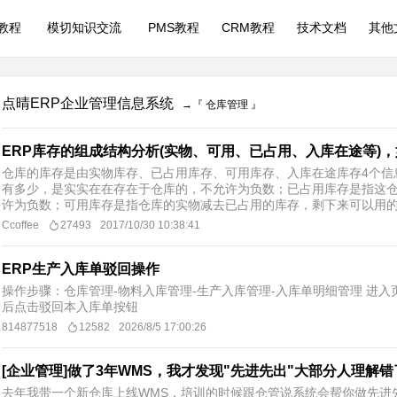
P教程
模切知识交流
PMS教程
CRM教程
技术文档
其他
点晴ERP企业管理信息系统
→『 仓库管理 』
ERP库存的组成结构分析(实物、可用、已占用、入库在途等)
仓库的库存是由实物库存、已占用库存、可用库存、入库在途库存4个信
有多少，是实实在在存在于仓库的，不允许为负数；已占用库存是指这
许为负数；可用库存是指仓库的实物减去已占用的库存，剩下来可以用的库
Ccoffee
27493
2017/10/30 10:38:41
ERP生产入库单驳回操作
操作步骤：仓库管理-物料入库管理-生产入库管理-入库单明细管理 进
后点击驳回本入库单按钮
814877518
12582
2026/8/5 17:00:26
[企业管理]做了3年WMS，我才发现"先进先出"大部分人理解错
去年我带一个新仓库上线WMS，培训的时候跟仓管说系统会帮你做先进