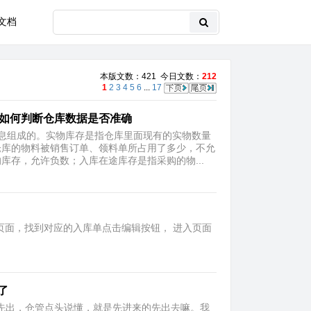
文档
本版文数：421 今日文数：
212
1
2
3
4
5
6
...
17
，如何判断仓库数据是否准确
息组成的。实物库存是指仓库里面现有的实物数量
仓库的物料被销售订单、领料单所占用了多少，不允
存，允许负数；入库在途库存是指采购的物...
入页面，找到对应的入库单点击编辑按钮， 进入页面
了
先出，仓管点头说懂，就是先进来的先出去嘛。我