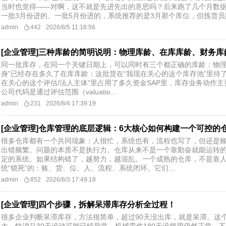
当时也觉得——对啊，这不就是先进先出的意思吗？后来跑了几个月数据
一批3月份进的、一批5月份进的，系统推荐的是3月那个库位，但拣货员跑
admin
442
2026/8/5 11:18:56
[企业管理]三种库龄的简明说明：物理库龄、在库库龄、财务库
同一批库存，在同一个关键日期上，可以同时有三个都正确的库龄：物理
身”已经存在多久了在库库龄：这批货在“我现在关心的这个库存池”里待
在关心的这个评估/法人主体”里占用了多久资金SAP里，库存业务动作主
公司代码是通过评估范围（valuatio...
admin
231
2026/8/4 17:39:19
[企业管理]仓库管理的底层逻辑：6大核心如何构建一个可控的
很多仓库都有一个共同现象：人很忙，系统也有，流程也写了，但还是
出错频繁。问题的本质不是执行力。仓库从来不是一个靠勤奋就能运转
定的系统。如果结构错了，越努力，越混乱。一个成熟的仓库，不是靠
统“锁死”的：账、货、位、人、流程、系统闭环。它们...
admin
852
2026/8/3 17:49:18
[企业管理]四个步骤，拆解呆滞库存分析全过程！
很多企业判断呆滞库存，方法很简单，超过90天没出库，就是呆滞。这