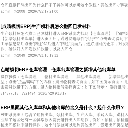
仓库直接扫码出库为什么扫不了具体可以参考这个教程：其他出库-扫码出库http:/
admin
2008
2026/7/22 17:21:00
[点晴模切ERP]生产领料后怎么撤回已发材料
生产领料后怎么撤回已发材料进入ERP系统内找到【仓库管理】-【物料
【新增领料出库单】进入页面后，通过筛选条件“执行中”点击查询得到
工单信息然后点击“归还”然后进入“归还”页面后，选好退回的仓库，对发
作。确认好入库卷数和数量，以及入库仓...
admin
2049
2026/7/21 16:19:12
点晴模切ERP仓库管理—仓库出库管理之新增其他出库单
操作步骤：仓库管理——物料出库管理——其他出库管理——新增其他出
型；点击“货品编码”下的方框；跳出物料查询页面，如下图所示页面： 
击发货数量下的方框，进入物料批号选择页面；如下图所示： 选择批号，
814877518
21494
2026/7/20 9:18:17
ERP里面其他入库单和其他出库的含义是什么？起什么作用？
ERP系统里面包含了销售出库、领料出库、生产入库、采购入库、退料
业除了这些还有一些异常原因需要进行出入库动作，例如：抽检，抽检
检出库模块来进行操作，这个时候就可以用到其他出库，设定出库类型是抽