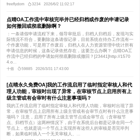
freeflydom
3234
2026/6/2 11:02:17
点晴OA工作流中审核完毕并已经归档或作废的申请记录
如何撤回或彻底删除啊？
​：一条请假申请流程下来，领导审批后，归档人归档后，发现与实
际情况不符合，要删除这条请假记录，目前系统在待办工作流有一
个作废功能，可是用了作废后，归档人在人力资源管理中统计所有
申请信息的时候，这条记录依然存在，这要怎么办啊？ 点晴OA工
作流中已经归档的申请如何彻底删除或撤回？[23441]http://1570
4.o...
十俗
59885
2026/3/31 17:43:00
[点晴永久免费OA]我的工作流启用了临时指定审核人和代
理人功能，审核时出现了异常，在审核节点上启用所有上
级主管或有会审时有什么注意事项吗？
我的工作流启用了临时指定审核人和代理人功能，审核时出现了异
常，在审核节点上启用所有上级主管或有会审节点时有什么注意事
项吗？ 注意，启用了所有上级主管节点或会审节点（含审核节
点、归档节点）这两种情况下，由于在系统后台都是记录在同一个
节点上，也就是说一个节点上实现所有这些人的审核是否完毕判
断，如果临时插入一个无关审核人、...