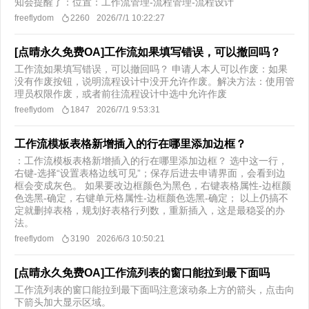
知会提醒了：位置：工作流管理-流程管理-流程设计
freeflydom
2260
2026/7/1 10:22:27
[点晴永久免费OA]工作流如果填写错误，可以撤回吗？
工作流如果填写错误，可以撤回吗？ 申请人本人可以作废：如果
没有作废按钮，说明流程设计中没开允许作废。解决方法：使用管
理员权限作废，或者前往流程设计中选中允许作废​
freeflydom
1847
2026/7/1 9:53:31
工作流模板表格新增插入的行在哪里添加边框？
​：工作流模板表格新增插入的行在哪里添加边框？ 选中这一行，
右键-选择“设置表格边线可见”；保存后进去申请界面，会看到边
框会变成灰色。 如果要改边框颜色为黑色，右键表格属性-边框颜
色选黑-确定，右键单元格属性-边框颜色选黑-确定； 以上仍搞不
定就删掉表格，规划好表格行列数，重新插入，这是最稳妥的办
法。
freeflydom
3190
2026/6/3 10:50:21
[点晴永久免费OA]工作流列表的窗口能拉到最下面吗
工作流列表的窗口能拉到最下面吗​注意滚动条上方的箭头，点击向
下箭头加大显示区域。