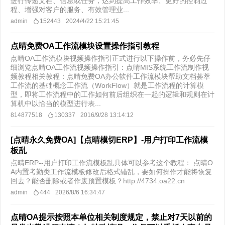
进行传递文档、信息或任务，达到提高工作效率、更好的控制过
程、增强对客户的服务、有效管理业...
admin
152443
2024/4/22 15:21:45
点晴免费OA工作流模块设置操作指引教程
点晴OA工作流模块视频操作指引正式进行以下操作前，务必先仔
细浏览点晴OA工作流视频操作指引：点晴MIS系统工作流制作视
频教程相关教程：点晴免费OA办公软件工作流模块帮助文档荟萃
工作流的基础概念工作流（WorkFlow）就是工作流程的计算模
型，即将工作流程中的工作如何前后组织在一起的逻辑和规则在计
算机中以恰当的模型进行表...
814877518
130337
2016/9/28 13:14:12
[点晴永久免费OA]【点晴模切ERP】-用户打印工作流模
板乱
点晴ERP--用户打印工作流模板乱具体可以参考这个教程： 点晴O
A内置考勤类工作流模板修改后格式错乱，要如何操作才能将恢复
回去？能否删除或者作废预置模板？http://4734.oa22.cn
admin
444
2026/8/6 16:34:47
点晴OA提示按照本单位相关制度规定，禁止对7天以前的