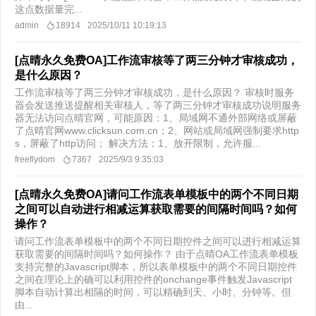
这点数据量完...
admin
18914
2025/10/11 10:19:13
[点晴永久免费OA]工作流审核等了两三分钟才审核成功，
是什么原因？
工作流审核等了两三分钟才审核成功，是什么原因？ 审核时服务
器会发送推送提醒相关审核人，等了两三分钟才审核成功说明服务
器无法访问点晴官网，可能原因：1、局域网不通外部网络或屏蔽
了点晴官网www.clicksun.com.cn；2、网站或局域网强制要求http
s，屏蔽了http访问； 解决方法：1、放开限制，允许服...
freeflydom
7367
2025/9/3 9:35:03
[点晴永久免费OA]请问工作流表单模板中的两个不同日期
之间可以自动进行相减运算获取需要的间隔时间吗？如何
操作？
请问工作流表单模板中的两个不同日期控件之间可以进行相减运算
获取需要的间隔时间吗？如何操作？ 由于点晴OA工作流表单模板
支持完整的Javascript脚本，所以表单模板中的两个不同日期控件
之间在理论上的确可以利用控件的onchange事件触发Javascript
脚本自动计算出相隔的时间，可以精确到天、小时、分钟等。但
由...