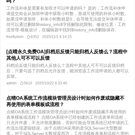
吗？
工作流补休是需要有加班才可以申请的吗？ 是的，工作流补休申
请提交前会从加班申请中获取小时数，形成可使用的补休小时数。
如果没申请加班，补休小时数就是0，会导致无法提交补休申请，
但可以通过删除$history_info$字段解除此限制。修改位置：工作
流管理-模板设计，在编辑器中找到$history_info$删除保存。
freeflydom
6352
2025/11/1 9:14:15
[点晴永久免费OA]归档后反馈只能归档人反馈么？流程中
其他人可不可以反馈
归档后反馈只能归档人反馈么？流程中其他人可不可以反馈归档
后，只要勾选了归档后允许反馈，能浏览该工作流申请的人都可以
反馈。​
admin
5610
2025/10/22 8:33:40
点晴OA系统工作流模块管理员设计时如何作废或隐藏不
再使用的表单模板或流程？
点晴OA系统工作流模块管理员设计时如何作废或隐藏不再使用的
表单模板或流程？ 点晴OA系统中已经创建的工作流表单和流程，
只允许作废，不允许彻底删除，否则可能会导致系统已经申请的工
作流出现逻辑错误。由于点晴OA采用的是SQLServer大型数据
库，对于SQLServer大数据库而言，工作流模板表单和流程占用的