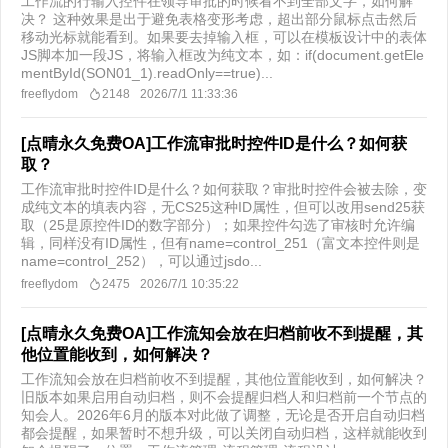
工作流的行输入控件在领导审批的时候看不到全部文字，如何解
决？ 这种效果是出于避免表格变形考虑，超出部分鼠标点击然后
移动光标就能看到。如果要去掉输入框，可以在模板设计中的表体
JS脚本加一段JS，将输入框改为纯文本，如：if(document.getEle
mentById(SON01_1).readOnly==true)...
freeflydom
2148
2026/7/1 11:33:36
[点晴永久免费OA]工作流审批时控件ID是什么？如何获
取？
工作流审批时控件ID是什么？如何获取？ ​审批时控件会被去除，变
成纯文本的填表内容，无CS25这种ID属性，但可以改用send25获
取（25是原控件ID的数字部分）；如果控件勾选了审核时允许编
辑，同样没有ID属性，但有name=control_251（富文本控件则是
name=control_252），可以通过jsdo...
freeflydom
2475
2026/7/1 10:35:22
[点晴永久免费OA]工作流知会放在归档前收不到提醒，其
他位置能收到，如何解决？
工作流知会放在归档前收不到提醒，其他位置能收到，如何解决？
旧版本如果启用自动归档，则不会提醒归档人和归档前一个节点的
知会人。2026年6月的版本对此做了调整，无论是否开启自动归档
都会提醒，如果暂时不想升级，可以关闭自动归档，这样就能收到