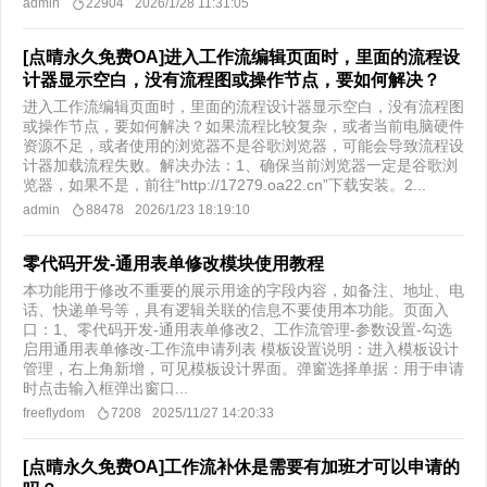
admin
22904
2026/1/28 11:31:05
[点晴永久免费OA]进入工作流编辑页面时，里面的流程设
计器显示空白，没有流程图或操作节点，要如何解决？
进入工作流编辑页面时，里面的流程设计器显示空白，没有流程图
或操作节点，要如何解决？​ 如果流程比较复杂，或者当前电脑硬件
资源不足，或者使用的浏览器不是谷歌浏览器，可能会导致流程设
计器加载流程失败。解决办法：1、确保当前浏览器一定是谷歌浏
览器，如果不是，前往“http://17279.oa22.cn​”下载安装。2...
admin
88478
2026/1/23 18:19:10
零代码开发-通用表单修改模块使用教程
本功能用于修改不重要的展示用途的字段内容，如备注、地址、电
话、快递单号等，具有逻辑关联的信息不要使用本功能。页面入
口：1、零代码开发-通用表单修改2、工作流管理-参数设置-勾选
启用通用表单修改-工作流申请列表 模板设置说明：进入模板设计
管理，右上角新增，可见模板设计界面。弹窗选择单据：用于申请
时点击输入框弹出窗口...
freeflydom
7208
2025/11/27 14:20:33
[点晴永久免费OA]工作流补休是需要有加班才可以申请的