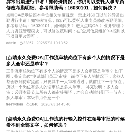
异常出勤进行申请！如特殊情况，你仍可以委托人事专员
修改考勤明细。参考帮助码：16030101，如何解决？
点晴OA提示按照本单位相关制度规定，禁止对60日以前的异常出
勤进行申请！如特殊情况，你仍可以委托人事专员修改考勤明细。
参考帮助码：16030101，如何解决？ 进入点晴OA-》业务管理-》
人力资源管理模块，可以修改该时间： ​在“全局信息维护”中找到以
下项目更改即可：
admin
22857
2026/7/31 10:13:52
[点晴永久免费OA]工作流审核岗位下有多个人的情况下是
多人会审还是单审？
工作流审核岗位下有多个人的情况下是多人会审还是单审？ 如下
图，指定岗位“测试部门员工”审核，岗位下多人的情况下，这些人
都会收到待审提醒，只要其中一人审核通过，就前往下一个节点，
所以一个岗位有多人的话审核是多人单审。 补充说明：多人会
审：必须本级节点所有人都审核完毕，才会自动跳转到下一节点；
多人单审：本级节点任意一个...
freeflydom
1846
2026/7/3 14:45:40
[点晴永久免费OA]工作流的行输入控件在领导审批的时候
看不到全部文字，如何解决？