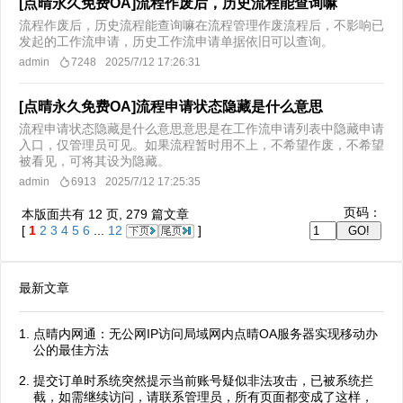
[点晴永久免费OA]流程作废后，历史流程能查询嘛
流程作废后，历史流程能查询嘛在流程管理作废流程后，不影响已
发起的工作流申请，历史工作流申请单据依旧可以查询。
admin
7248
2025/7/12 17:26:31
[点晴永久免费OA]流程申请状态隐藏是什么意思
流程申请状态隐藏是什么意思意思是在工作流申请列表中隐藏申请
入口，仅管理员可见。如果流程暂时用不上，不希望作废，不希望
被看见，可将其设为隐藏。
admin
6913
2025/7/12 17:25:35
页码：
本版面共有
12
页,
279
篇文章
[
1
2
3
4
5
6
...
12
]
最新文章
点晴内网通：无公网IP访问局域网内点晴OA服务器实现移动办
公的最佳方法
提交订单时系统突然提示当前账号疑似非法攻击，已被系统拦
截，如需继续访问，请联系管理员，所有页面都变成了这样，