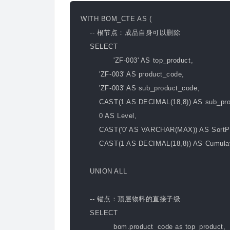
WITH BOM_CTE AS (
-- 根节点：成品自身可以删除
SELECT
'ZF-003' AS top_product,
'ZF-003' AS product_code,
'ZF-003' AS sub_product_code,
CAST(1 AS DECIMAL(18,8)) AS sub_produ
0 AS Level,
CAST('0' AS VARCHAR(MAX)) AS SortPa
CAST(1 AS DECIMAL(18,8)) AS Cumulat
UNION ALL
-- 锚点：顶层物料的直接子级
SELECT
bom.product_code as top_product,