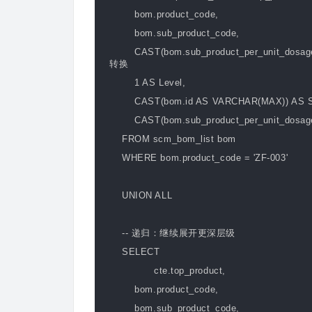
bom.product_code,
bom.sub_product_code,
CAST(bom.sub_product_per_unit_dosage A
转换
1 AS Level,
CAST(bom.id AS VARCHAR(MAX)) AS So
CAST(bom.sub_product_per_unit_dosage 
FROM scm_bom_list bom
WHERE bom.product_code = 'ZF-003'
UNION ALL
-- 递归：继续展开更深层级
SELECT
cte.top_product,
bom.product_code,
bom.sub_product_code,