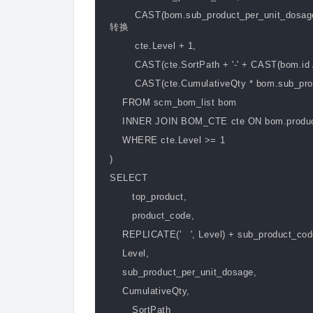
CAST(bom.sub_product_per_unit_dosage A
转换
cte.Level + 1,
CAST(cte.SortPath + '-' + CAST(bom.id
CAST(cte.CumulativeQty * bom.sub_produ
FROM scm_bom_list bom
INNER JOIN BOM_CTE cte ON bom.product_
WHERE cte.Level >= 1
)
SELECT
top_product,
product_code,
REPLICATE(' ', Level) + sub_product_cod
Level,
sub_product_per_unit_dosage,
CumulativeQty,
SortPath