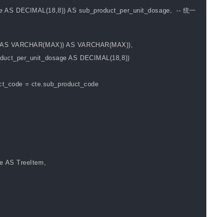
S DECIMAL(18,8)) AS sub_product_per_unit_dosage, -- 统一
 AS VARCHAR(MAX)) AS VARCHAR(MAX)),
ct_per_unit_dosage AS DECIMAL(18,8))
code = cte.sub_product_code
e AS TreeItem,