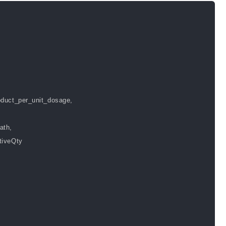
ct_per_unit_dosage,
th,
iveQty