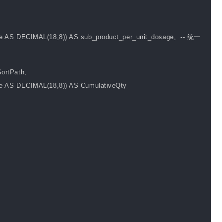
S DECIMAL(18,8)) AS sub_product_per_unit_dosage, -- 统一
rtPath,
AS DECIMAL(18,8)) AS CumulativeQty